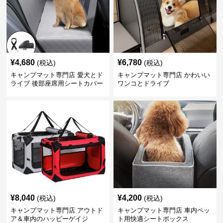
¥
4,680
¥
6,780
(税込)
(税込)
キャンプマット専門店 愛犬とド
キャンプマット専門店 かわいい
ライブ 後部座席用シートカバー
ワンコとドライブ
¥
8,040
¥
4,200
(税込)
(税込)
キャンプマット専門店 アウトド
キャンプマット専門店 車内ペッ
ア＆車内のハッピーゲイジ
ト用快適シートボックス