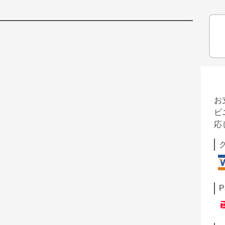
お
ビ
応
P