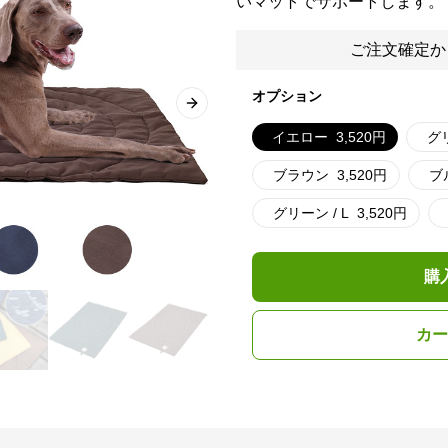
いマットでサポートします。
ご注文確定か
オプション
Next slide
イエロー
3,520
円
グ
ブラウン
3,520
円
ブ
グリーン / L
3,520
円
購
カー