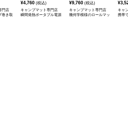
¥
4,760
¥
9,760
¥
3,5
(税込)
(税込)
専門店
キャンプマット専門店
キャンプマット専門店
キャ
プ巻き取
瞬間発熱ポータブル電源
幾何学模様のロールマッ
携帯
式座布団マット
ト
ュア