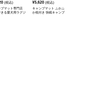
20
¥
5,620
¥
2,440
(税込)
(税込)
(税込)
ンプマット専門店
キャンプマット ふかふ
キャンプマット キャン
できる愛犬用ラグジ
か枕付き 快眠キャンプ
プマット ペット用メッ
リーマット
マット
シュ コット