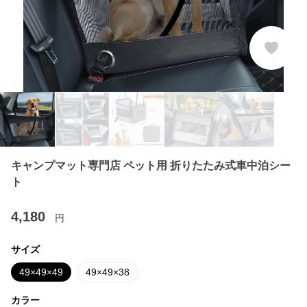
キャンプマット専門店 ペット用 折りたたみ式車中泊シー
ト
4,180
円
サイズ
49×49×49
49×49×38
カラー