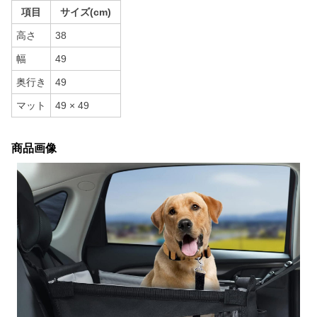
項目
サイズ(cm)
高さ
38
幅
49
奥行き
49
マット
49 × 49
商品画像