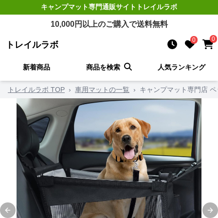
キャンプマット
専門通販サイト
トレイルラボ
10,000
円以上のご購入で送料無料
0
0
トレイルラボ
新着商品
商品を検索
人気ランキング
トレイルラボ TOP
›
車用マットの一覧
›
キャンプマット専門店 ペ
Previous slide
Ne