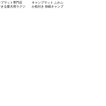
ンプマット専門店
キャンプマット ふかふ
キャンプマット キャン
できる愛犬用ラグジ
か枕付き 快眠キャンプ
プマット ペット用メッ
リーマット
マット
シュ コット