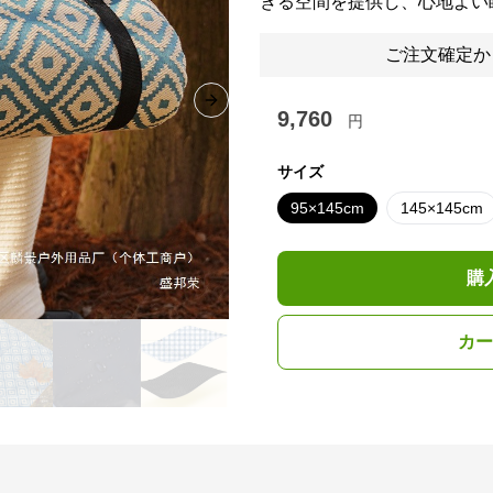
きる空間を提供し、心地よい
ご注文確定か
Next slide
9,760
円
サイズ
95×145cm
145×145cm
購
カー