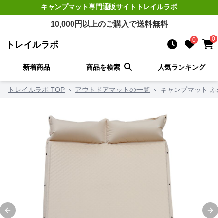
キャンプマット
専門通販サイト
トレイルラボ
10,000
円以上のご購入で送料無料
0
0
トレイルラボ
新着商品
商品を検索
人気ランキング
トレイルラボ TOP
›
アウトドアマットの一覧
›
キャンプマット ふ
Previous slide
Ne