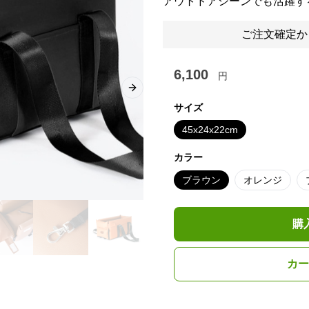
アウトドアシーンでも活躍す
ご注文確定か
6,100
円
Next slide
サイズ
45x24x22cm
カラー
ブラウン
オレンジ
購
カー