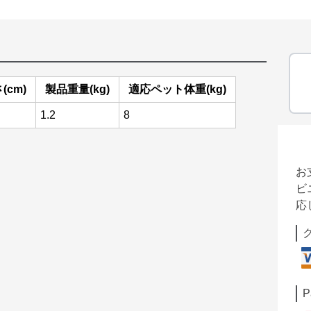
(cm)
製品重量(kg)
適応ペット体重(kg)
1.2
8
お
ビ
応
P