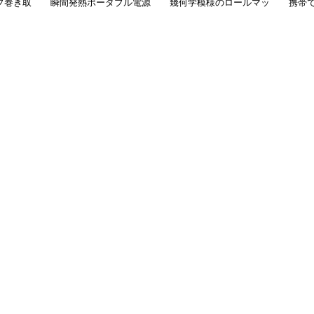
プ巻き取
瞬間発熱ポータブル電源
幾何学模様のロールマッ
携帯
式座布団マット
ト
ュア