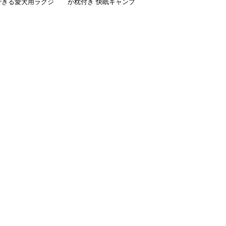
できる愛犬用ラグジ
か枕付き 快眠キャンプ
プマット ペット用メッ
リーマット
マット
シュ コット