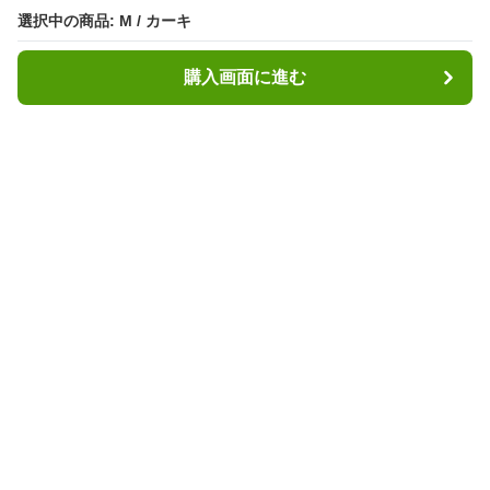
選択中の商品: M / カーキ
選択中の商品: M / カーキ
購入画面に進む
購入画面に進む
トレイルラボ
について
利用規約
プライバシー