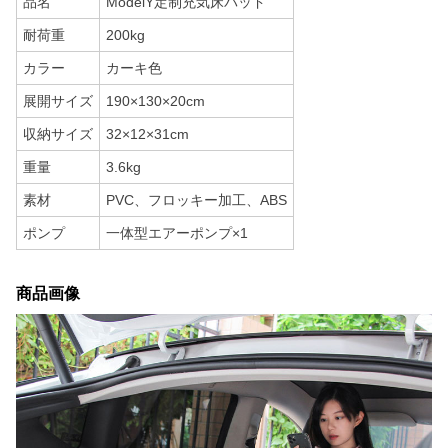
品名
ModelY定制充気床パッド
耐荷重
200kg
カラー
カーキ色
展開サイズ
190×130×20cm
収納サイズ
32×12×31cm
重量
3.6kg
素材
PVC、フロッキー加工、ABS
ポンプ
一体型エアーポンプ×1
商品画像