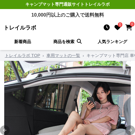
キャンプマット
専門通販サイト
トレイルラボ
10,000
円以上のご購入で送料無料
0
0
トレイルラボ
新着商品
商品を検索
人気ランキング
トレイルラボ TOP
›
車用マットの一覧
›
キャンプマット専門店 
Previous slide
Ne