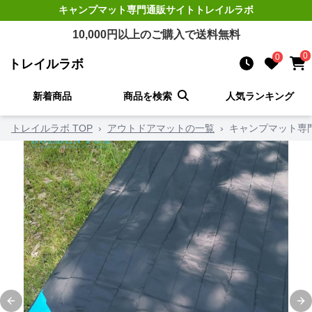
キャンプマット
専門通販サイト
トレイルラボ
10,000
円以上のご購入で送料無料
0
0
トレイルラボ
新着商品
商品を検索
人気ランキング
トレイルラボ TOP
›
アウトドアマットの一覧
›
キャンプマット専
Previous slide
Ne