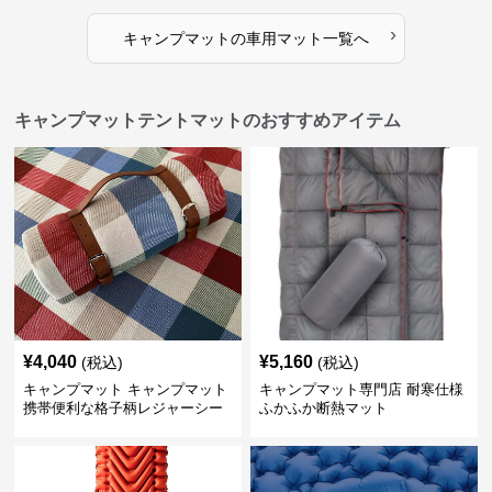
›
キャンプマット
の
車用マット
一覧へ
キャンプマットテントマットのおすすめアイテム
¥
4,040
¥
5,160
(税込)
(税込)
キャンプマット キャンプマット
キャンプマット専門店 耐寒仕様
携帯便利な格子柄レジャーシー
ふかふか断熱マット
ト