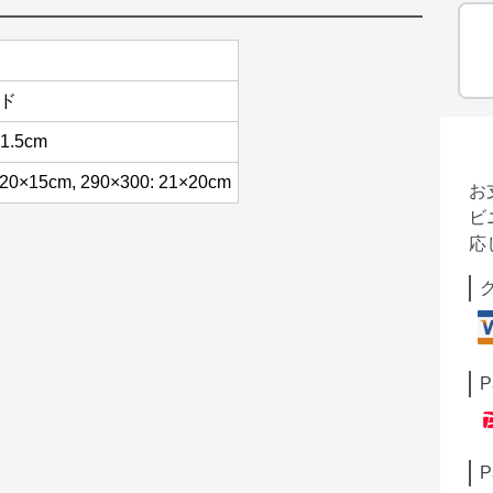
ード
×1.5cm
: 20×15cm, 290×300: 21×20cm
お
ビ
応
P
P