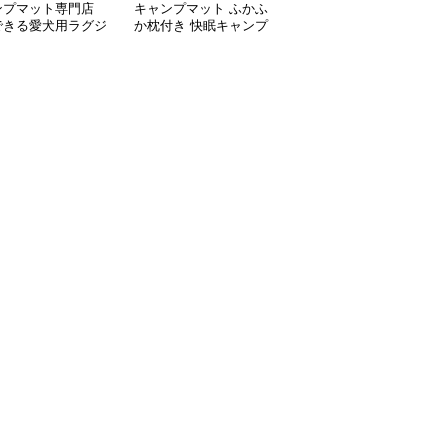
ンプマット専門店
キャンプマット ふかふ
キャンプマット キャン
できる愛犬用ラグジ
か枕付き 快眠キャンプ
プマット ペット用メッ
リーマット
マット
シュ コット