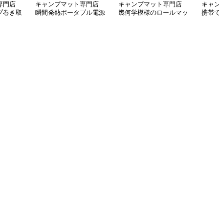
専門店
キャンプマット専門店
キャンプマット専門店
キャ
プ巻き取
瞬間発熱ポータブル電源
幾何学模様のロールマッ
携帯
式座布団マット
ト
ュア