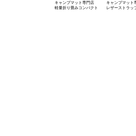
キャンプマット専門店
キャンプマット
軽量折り畳みコンパクト
レザーストラッ
キャンプマット
りマット