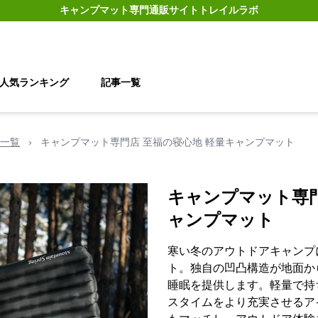
キャンプマット
専門通販サイト
トレイルラボ
人気ランキング
記事一覧
一覧
›
キャンプマット専門店 至福の寝心地 軽量キャンプマット
キャンプマット専門
ャンプマット
寒い冬のアウトドアキャンプ
ト。独自の凹凸構造が地面か
睡眠を提供します。軽量で持
スタイムをより充実させるア