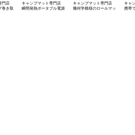
専門店
キャンプマット専門店
キャンプマット専門店
キャ
プ巻き取
瞬間発熱ポータブル電源
幾何学模様のロールマッ
携帯
式座布団マット
ト
ュア