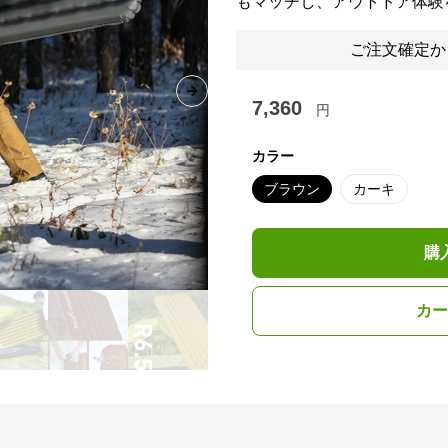
もマッチし、アウトドア体験
ご注文確定か
Next slide
7,360
円
カラー
ブラウン
カーキ
購
カー