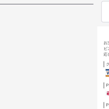
お
ビ
応
P
P