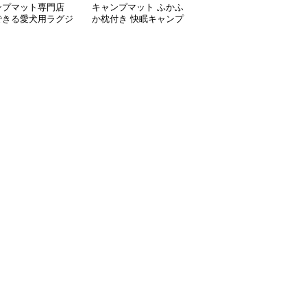
ンプマット専門店
キャンプマット ふかふ
キャンプマット キャン
できる愛犬用ラグジ
か枕付き 快眠キャンプ
プマット ペット用メッ
リーマット
マット
シュ コット