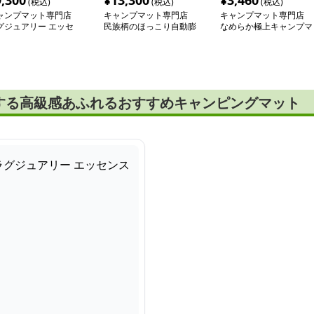
9,300
¥
13,300
¥
3,460
(税込)
(税込)
(税込)
ャンプマット専門店
キャンプマット専門店
キャンプマット専門店
グジュアリー エッセ
民族柄のほっこり自動膨
なめらか極上キャンプマ
ス マット
張テントマット
ット
する高級感あふれるおすすめキャンピングマット