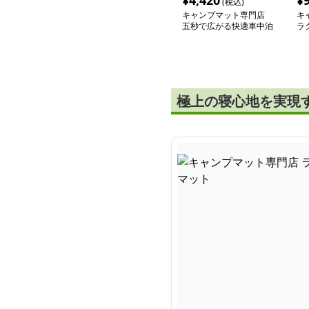
¥
4,420
¥
(税込)
キャンプマット専門店
キ
五秒で広がる快適車中泊
ラ
マット
ン
極上の寝心地を実現