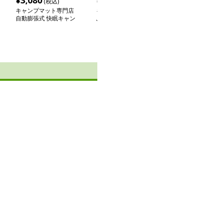
¥
3,080
¥
3,500
¥
11,100
(税込)
(税込)
(税
キャンプマット専門店
キャンプマット専門店
キャンプマット
自動膨張式 快眠キャン
ふかふか快適エアマット
六角形 自動膨張
プマット
テントマット