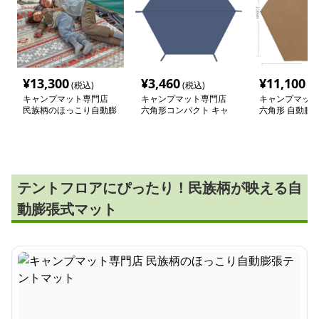
¥
13,300
¥
3,460
¥
11,100
(税込)
(税込)
(税
キャンプマット専門店
キャンプマット専門店
キャンプマット
民族柄のほっこり自動膨
六角形コンパクト キャ
六角形 自動膨張
張テントマット
ンペーンマット
テントマット
テントフロアにぴったり！民族柄が映える自
動膨張式マット