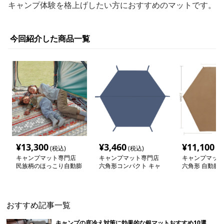
キャンプ体験を格上げしたい方におすすめのマットです。
今回紹介した商品一覧
¥
13,300
¥
3,460
¥
11,100
(税込)
(税込)
(税
キャンプマット専門店
キャンプマット専門店
キャンプマット
民族柄のほっこり自動膨
六角形コンパクト キャ
六角形 自動膨張
張テントマット
ンペーンマット
テントマット
おすすめ記事一覧
キャンプの底冷え対策に効果的な銀マットおすすめ10選