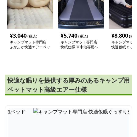
¥
3,040
¥
5,740
¥
8,800
(税込)
(税込)
(税込
キャンプマット専門店
キャンプマット専門店
キャンプマット
ふかふか快適エアーベッ
快眠仕様 車中泊専用ベ
快適仮眠ぐっす
ド車中泊マット
ッドマット
ッド
快適な眠りを提供する厚みのあるキャンプ用
ベットマット高級エアー仕様