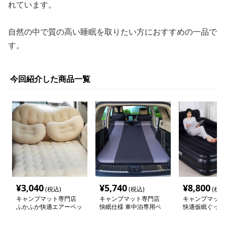
れています。
自然の中で質の高い睡眠を取りたい方におすすめの一品で
す。
今回紹介した商品一覧
¥
3,040
¥
5,740
¥
8,800
(税込)
(税込)
(税込
キャンプマット専門店
キャンプマット専門店
キャンプマット
ふかふか快適エアーベッ
快眠仕様 車中泊専用ベ
快適仮眠ぐっす
ド車中泊マット
ッドマット
ッド