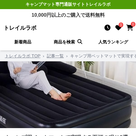
キャンプマット
専門通販サイト
トレイルラボ
10,000
円以上のご購入で送料無料
0
0
トレイルラボ
新着商品
商品を検索
人気ランキング
トレイルラボ TOP
›
記事一覧
›
キャンプ用ベットマットで実現す