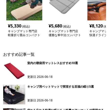
¥
5,330
¥
5,680
¥
8,120
(税込)
(税込)
(税込
キャンプマット専門店
キャンプマット専門店
キャンプマット
軽量折り畳みコンパクト
優雅な車中泊コンパクト
快適ドライブ車
キャンプマット
マット
ト
おすすめ記事一覧
室内の寝袋用マットレスおすすめ10選
更新日
2026-06-18
キャンプ用ベットマットで実現する至福の眠り5選
更新日
2026-06-18