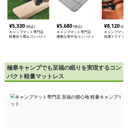
¥
5,330
¥
5,680
¥
8,120
(税込)
(税込)
(税込
キャンプマット専門店
キャンプマット専門店
キャンプマット
軽量折り畳みコンパクト
優雅な車中泊コンパクト
快適ドライブ車
キャンプマット
マット
ト
極寒キャンプでも至福の眠りを実現するコン
パクト軽量マットレス