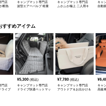
専門店
キャンプマット専門店
キャンプマット専門店
キャ
か断熱
波型エアーバルブ 軽量
ふかふか極上 二人用キ
自動
アウトドアマット
ャンプエアマット
プマ
おすすめアイテム
¥
5,300
¥
7,780
¥
6,4
(税込)
(税込)
専門店
キャンプマット専門店
キャンプマット専門店
キャ
ドライブ
ドライブ快適ペットマッ
アウトドア＆お出かけ＆
高級
ト
車内のオールインワンハ
ト 匠
ッピーゲイジ