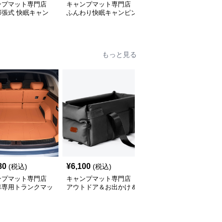
ンプマット専門店
キャンプマット専門店
キャンプマット専門店
膨張式 快眠キャン
ふんわり快眠キャンピン
もこもこ菱形 超波形キ
ット
グマット
ャンプマット
もっと見る
80
¥
6,100
¥
3,900
(税込)
(税込)
(税込)
ンプマット専門店
キャンプマット専門店
キャンプマット専門店
車専用トランクマッ
アウトドア＆お出かけ＆
簡単設置型車中泊快適エ
の逸品
車内のオールインワンハ
アーマット
ッピーゲイジ