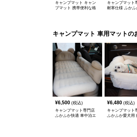
キャンプマット キャン
キャンプマット
プマット 携帯便利な格
耐寒仕様 ふかふ
子柄レジャーシート
マット
キャンプマット
車用マット
の
¥
6,500
¥
6,480
(税込)
(税込)
キャンプマット専門店
キャンプマット
ふかふか快適 車中泊エ
ふかふか愛犬用
アーマット
ベッド