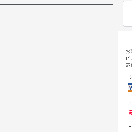
お
ビ
応
P
P