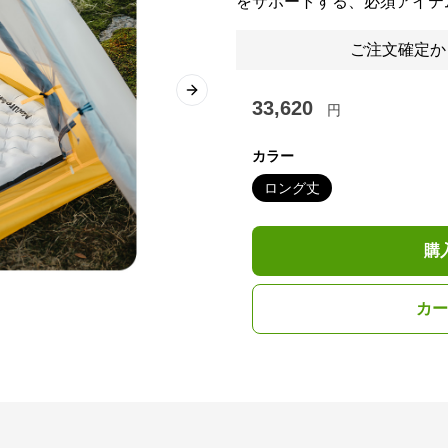
をサポートする、必須アイテ
ご注文確定か
Next slide
33,620
円
カラー
ロング丈
購
カー