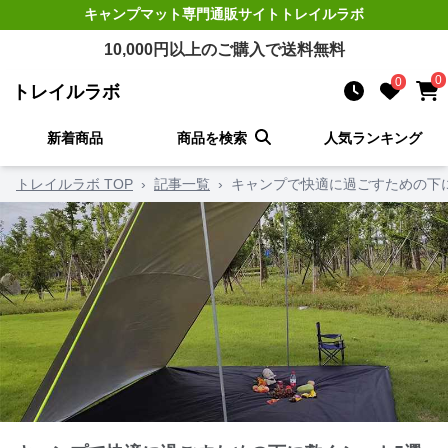
キャンプマット
専門通販サイト
トレイルラボ
10,000
円以上のご購入で送料無料
0
0
トレイルラボ
新着商品
商品を検索
人気ランキング
トレイルラボ TOP
›
記事一覧
›
キャンプで快適に過ごすための下