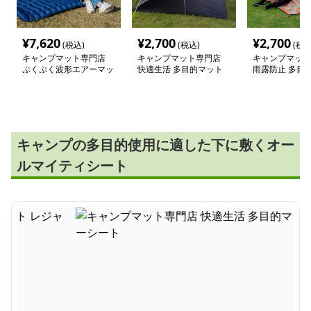
¥
7,620
¥
2,700
¥
2,700
(税込)
(税込)
(税込
キャンプマット専門店
キャンプマット専門店
キャンプマット
ぷくぷく波形エアーマッ
快適生活 多目的マット
雨露防止 多目
ト キャンパーズ
レジャーシート
ーシート
キャンプの多目的使用に適した下に敷くオー
ルマイティシート