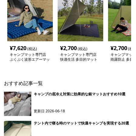
¥
7,620
¥
2,700
¥
2,700
(税込)
(税込)
(税込
キャンプマット専門店
キャンプマット専門店
キャンプマット
ぷくぷく波形エアーマッ
快適生活 多目的マット
雨露防止 多目
ト キャンパーズ
レジャーシート
ーシート
おすすめ記事一覧
キャンプの底冷え対策に効果的な銀マットおすすめ10選
更新日
2026-06-18
テント内で寝る時のマットで快適キャンプを実現する20選