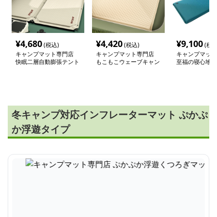
¥
4,680
¥
4,420
¥
9,100
(税込)
(税込)
(税込
キャンプマット専門店
キャンプマット専門店
キャンプマット
快眠二層自動膨張テント
もこもこウェーブキャン
至福の寝心地 
マット
プマット
高反発マット
冬キャンプ対応インフレーターマット ぷかぷ
か浮遊タイプ