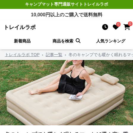
キャンプマット
専門通販サイト
トレイルラボ
10,000
円以上のご購入で送料無料
0
0
トレイルラボ
新着商品
商品を検索
人気ランキング
トレイルラボ TOP
›
記事一覧
›
冬のキャンプでも暖かく眠れるマ