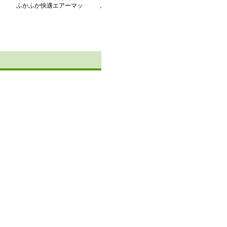
ふかふか快適エアーマッ
ふわふわエアーテントマ
雲感寝心地 自
ト車中泊お昼寝具
ット快眠シリーズ
エアーマット