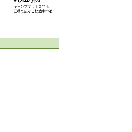
¥
4,420
(税込)
キャンプマット専門店
五秒で広がる快適車中泊
マット