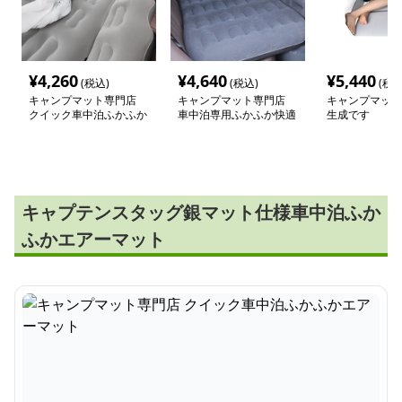
¥
4,260
¥
4,640
¥
5,440
(税込)
(税込)
(税込
キャンプマット専門店
キャンプマット専門店
キャンプマット
クイック車中泊ふかふか
車中泊専用ふかふか快適
生成です
エアーマット
エアーマット
キャプテンスタッグ銀マット仕様車中泊ふか
ふかエアーマット