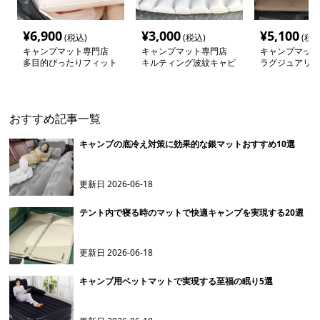
¥
6,900
¥
3,000
¥
5,100
(税込)
(税込)
(税込
キャンプマット専門店
キャンプマット専門店
キャンプマット
多目的ぴったりフィット
キルティング波紋キャビ
ラグジュアリー
車中泊マット
ンマット
ット トランク
おすすめ記事一覧
キャンプの底冷え対策に効果的な銀マットおすすめ10選
更新日
2026-06-18
テント内で寝る時のマットで快適キャンプを実現する20選
更新日
2026-06-18
キャンプ用ベットマットで実現する至福の眠り5選