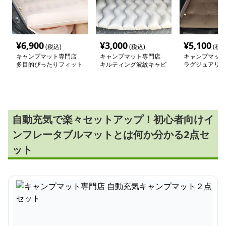
¥
6,900
¥
3,000
¥
5,100
(税込)
(税込)
(税込
キャンプマット専門店
キャンプマット専門店
キャンプマット
多目的ぴったりフィット
キルティング波紋キャビ
ラグジュアリー
車中泊マット
ンマット
ット トランク
自動充気で楽々セットアップ！初心者向けイ
ンフレータブルマットとは何か分かる2点セ
ット