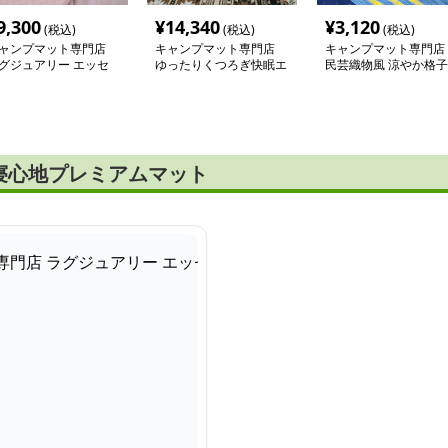
9,300
¥
14,340
¥
3,120
(税込)
(税込)
(税込)
ャンプマット専門店
キャンプマット専門店
キャンプマット専門店
グジュアリー エッセ
ゆったりくつろぎ快眠エ
民芸織物風 涼やか格子
ス マット
アーマット
柄テントマット
寝心地プレミアムマット