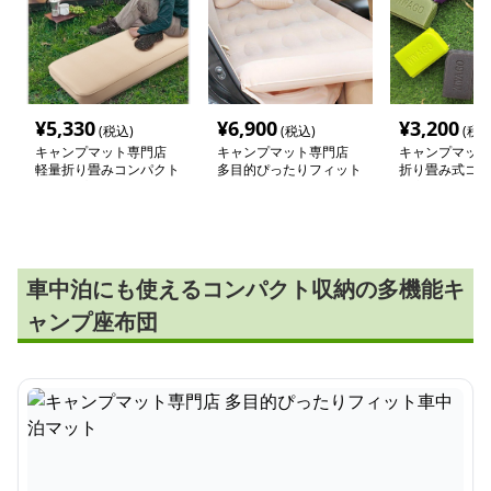
¥
5,330
¥
6,900
¥
3,200
(税込)
(税込)
(税込
キャンプマット専門店
キャンプマット専門店
キャンプマット
軽量折り畳みコンパクト
多目的ぴったりフィット
折り畳み式コン
キャンプマット
車中泊マット
水座布団
車中泊にも使えるコンパクト収納の多機能キ
ャンプ座布団