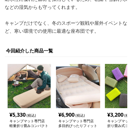
などの湿気からも守ってくれます。
キャンプだけでなく、冬のスポーツ観戦や屋外イベントな
ど、寒い環境での使用に最適な座布団です。
今回紹介した商品一覧
¥
5,330
¥
6,900
¥
3,200
(税込)
(税込)
(税込
キャンプマット専門店
キャンプマット専門店
キャンプマット
軽量折り畳みコンパクト
多目的ぴったりフィット
折り畳み式コン
キャンプマット
車中泊マット
水座布団