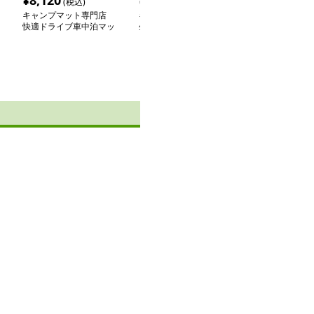
¥
8,120
¥
7,000
¥
9,380
(税込)
(税込)
(税込
キャンプマット専門店
キャンプマット専門店
キャンプマット
快適ドライブ車中泊マッ
生成です
ふんわり空気層
ト
エアクッション