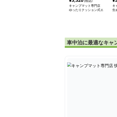
¥
5,520
¥
(税込)
キャンプマット専門店
キ
ゆったりクッション式エ
生
アーベッド 車中泊専用
マット
車中泊に最適なキャ