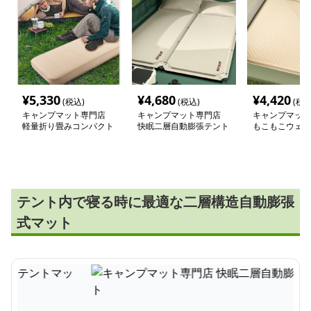
¥
5,330
¥
4,680
¥
4,420
(税込)
(税込)
(税込
キャンプマット専門店
キャンプマット専門店
キャンプマット
軽量折り畳みコンパクト
快眠二層自動膨張テント
もこもこウェー
キャンプマット
マット
プマット
テント内で寝る時に最適な二層構造自動膨張
式マット