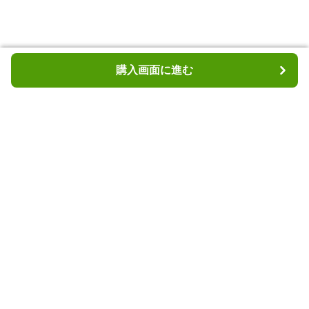
購入画面に進む
購入画面に進む
トレイルラボ
について
利用規約