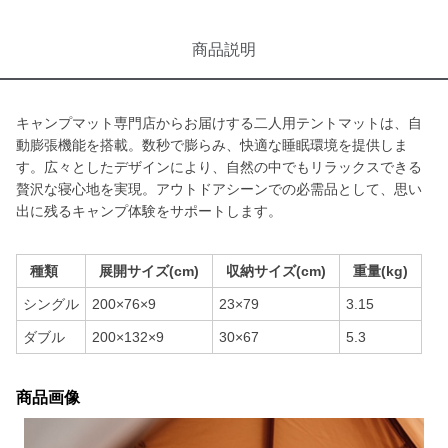
商品説明
キャンプマット専門店からお届けする二人用テントマットは、自
動膨張機能を搭載。数秒で膨らみ、快適な睡眠環境を提供しま
す。広々としたデザインにより、自然の中でもリラックスできる
贅沢な寝心地を実現。アウトドアシーンでの必需品として、思い
出に残るキャンプ体験をサポートします。
種類
展開サイズ(cm)
収納サイズ(cm)
重量(kg)
シングル
200×76×9
23×79
3.15
ダブル
200×132×9
30×67
5.3
商品画像