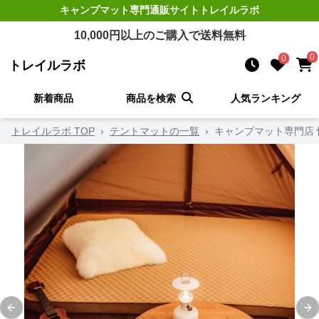
キャンプマット
専門通販サイト
トレイルラボ
10,000
円以上のご購入で送料無料
0
0
トレイルラボ
新着商品
商品を検索
人気ランキング
トレイルラボ TOP
›
テントマットの一覧
›
キャンプマット専門店 
Previous slide
Ne