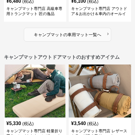
¥
6,480
¥
6,100
(税込)
(税込)
キャンプマット専門店 高級車専
キャンプマット専門店 アウトド
用トランクマット 匠の逸品
ア＆お出かけ＆車内のオールイ
ンワンハッピーゲイジ
›
キャンプマット
の
車用マット
一覧へ
キャンプマットアウトドアマットのおすすめアイテム
¥
5,330
¥
3,540
(税込)
(税込)
キャンプマット専門店 軽量折り
キャンプマット専門店 レザース