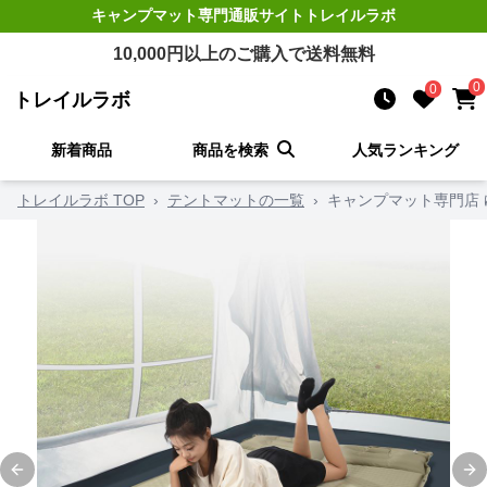
キャンプマット
専門通販サイト
トレイルラボ
10,000
円以上のご購入で送料無料
0
0
トレイルラボ
新着商品
商品を検索
人気ランキング
トレイルラボ TOP
›
テントマットの一覧
›
キャンプマット専門店 
Previous slide
Ne