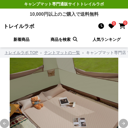
キャンプマット
専門通販サイト
トレイルラボ
10,000
円以上のご購入で送料無料
0
0
トレイルラボ
新着商品
商品を検索
人気ランキング
トレイルラボ TOP
›
テントマットの一覧
›
キャンプマット専門店 
Previous slide
Ne