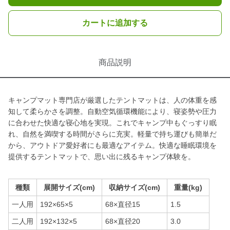
カートに追加する
商品説明
キャンプマット専門店が厳選したテントマットは、人の体重を感
知して柔らかさを調整。自動空気循環機能により、寝姿勢や圧力
に合わせた快適な寝心地を実現。これでキャンプ中もぐっすり眠
れ、自然を満喫する時間がさらに充実。軽量で持ち運びも簡単だ
から、アウトドア愛好者にも最適なアイテム。快適な睡眠環境を
提供するテントマットで、思い出に残るキャンプ体験を。
種類
展開サイズ(cm)
収納サイズ(cm)
重量(kg)
一人用
192×65×5
68×直径15
1.5
二人用
192×132×5
68×直径20
3.0