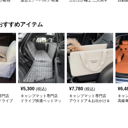
か断熱
波型エアーバルブ 軽量
ふかふか極上 二人用キ
自動
アウトドアマット
ャンプエアマット
プマ
おすすめアイテム
¥
5,300
¥
7,780
¥
6,4
(税込)
(税込)
専門店
キャンプマット専門店
キャンプマット専門店
キャ
ドライブ
ドライブ快適ペットマッ
アウトドア＆お出かけ＆
高級
ト
車内のオールインワンハ
ト 匠
ッピーゲイジ