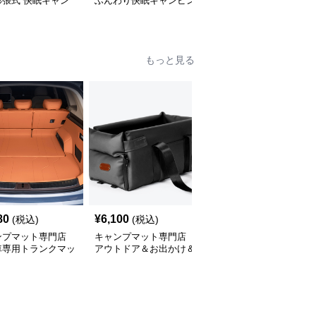
膨張式 快眠キャン
ふんわり快眠キャンピン
もこもこ菱形 超波形キ
ット
グマット
ャンプマット
もっと見る
80
¥
6,100
¥
3,900
(税込)
(税込)
(税込)
ンプマット専門店
キャンプマット専門店
キャンプマット専門店
車専用トランクマッ
アウトドア＆お出かけ＆
簡単設置型車中泊快適エ
の逸品
車内のオールインワンハ
アーマット
ッピーゲイジ