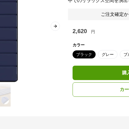
中でのリラックス空間を演出
ご注文確定か
Next slide
2,620
円
カラー
ブラック
グレー
ブ
購
カー