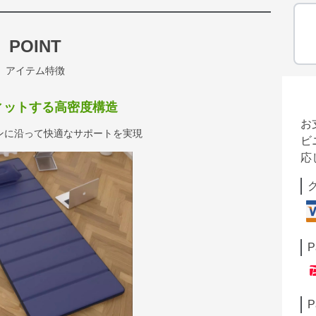
POINT
アイテム特徴
ィットする高密度構造
お
ンに沿って快適なサポートを実現
ビ
応
P
P