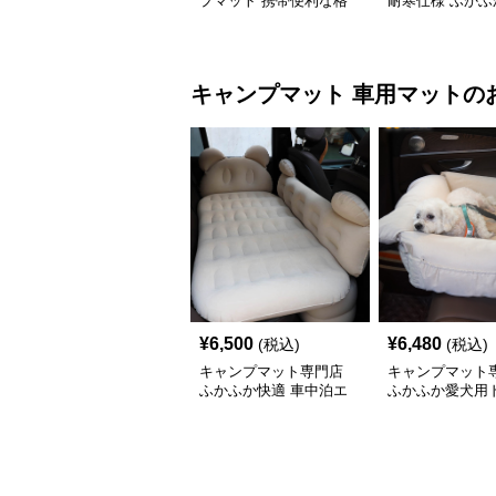
プマット 携帯便利な格
耐寒仕様 ふかふ
子柄レジャーシート
マット
キャンプマット
車用マット
の
¥
6,500
¥
6,480
(税込)
(税込)
キャンプマット専門店
キャンプマット
ふかふか快適 車中泊エ
ふかふか愛犬用
アーマット
ベッド