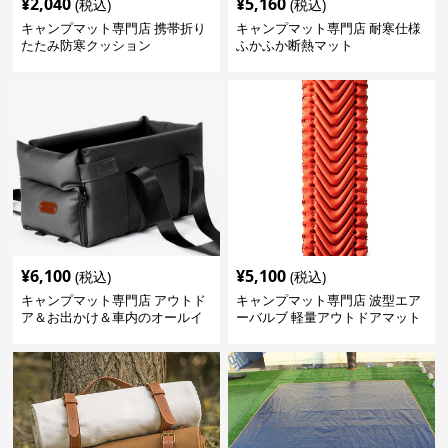
¥
2,040
¥
5,160
(税込)
(税込)
キャンプマット専門店 携帯折り
キャンプマット専門店 耐寒仕様
たたみ防寒クッション
ふかふか断熱マット
¥
6,100
¥
5,100
(税込)
(税込)
キャンプマット専門店 アウトド
キャンプマット専門店 波型エア
ア＆お出かけ＆車内のオールイ
ーバルブ 軽量アウトドアマット
ンワンハッピーゲイジ