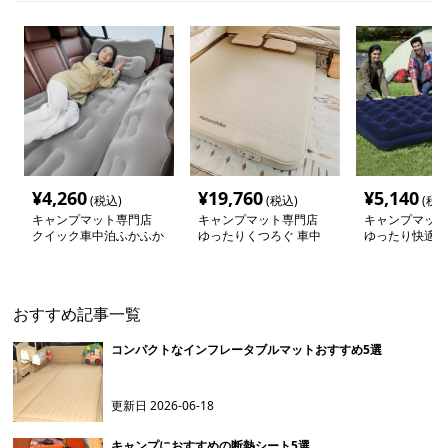
¥
4,260
¥
19,760
¥
5,140
(税込)
(税込)
(税込
キャンプマット専門店
キャンプマット専門店
キャンプマット
クイック車中泊ふかふか
ゆったりくつろぐ 車中
ゆったり快適 
エアーマット
泊用エアマット
ャンプマット
おすすめ記事一覧
コンパクトなインフレータブルマットおすすめ5選
更新日
2026-06-18
キャンプにおすすめの断熱シート5選