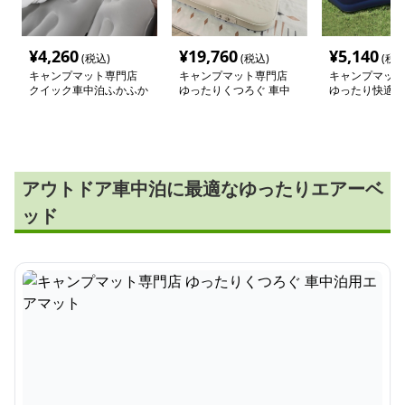
¥
4,260
¥
19,760
¥
5,140
(税込)
(税込)
(税込
キャンプマット専門店
キャンプマット専門店
キャンプマット
クイック車中泊ふかふか
ゆったりくつろぐ 車中
ゆったり快適 
エアーマット
泊用エアマット
ャンプマット
アウトドア車中泊に最適なゆったりエアーベ
ッド