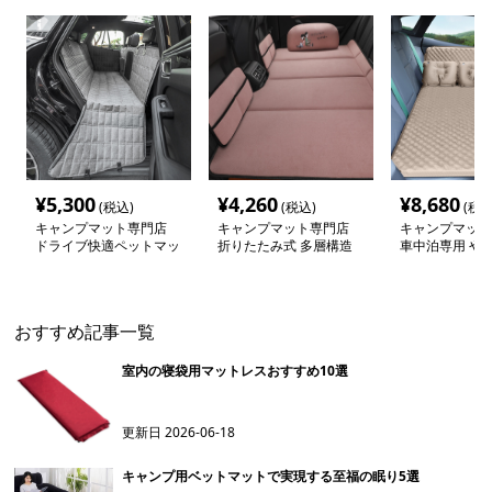
¥
5,300
¥
4,260
¥
8,680
(税込)
(税込)
(税込
キャンプマット専門店
キャンプマット専門店
キャンプマット
ドライブ快適ペットマッ
折りたたみ式 多層構造
車中泊専用 や
ト
車中泊マット
間マット
おすすめ記事一覧
室内の寝袋用マットレスおすすめ10選
更新日
2026-06-18
キャンプ用ベットマットで実現する至福の眠り5選