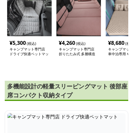
¥
5,300
¥
4,260
¥
8,680
(税込)
(税込)
(税込
キャンプマット専門店
キャンプマット専門店
キャンプマット
ドライブ快適ペットマッ
折りたたみ式 多層構造
車中泊専用 や
ト
車中泊マット
間マット
多機能設計の軽量スリーピングマット 後部座
席コンパクト収納タイプ