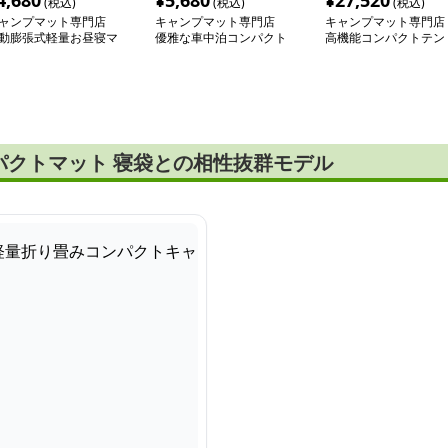
4,680
¥
5,680
¥
27,520
(税込)
(税込)
(税込)
ャンプマット専門店
キャンプマット専門店
キャンプマット専門店
動膨張式軽量お昼寝マ
優雅な車中泊コンパクト
高機能コンパクトテン
ト
マット
マット スリーピングラ
イト
パクトマット 寝袋との相性抜群モデル