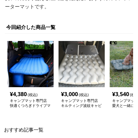
ーターマットです。
今回紹介した商品一覧
¥
4,380
¥
3,000
¥
3,540
(税込)
(税込)
(税込
キャンプマット専門店
キャンプマット専門店
キャンプマット
快適くつろぎドライブマ
キルティング波紋キャビ
愛犬と一緒に使
ット
ンマット
運び簡単ロール
おすすめ記事一覧