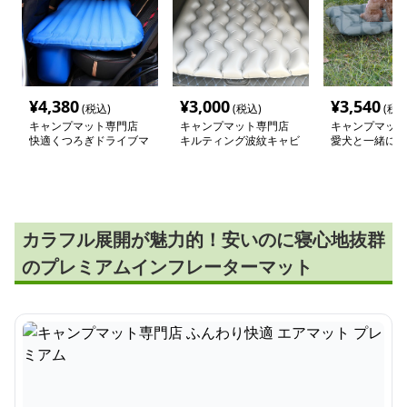
¥
4,380
¥
3,000
¥
3,540
(税込)
(税込)
(税込
キャンプマット専門店
キャンプマット専門店
キャンプマット
快適くつろぎドライブマ
キルティング波紋キャビ
愛犬と一緒に使
ット
ンマット
運び簡単ロール
カラフル展開が魅力的！安いのに寝心地抜群
のプレミアムインフレーターマット