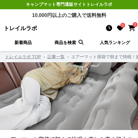
キャンプマット
専門通販サイト
トレイルラボ
10,000
円以上のご購入で送料無料
0
0
トレイルラボ
新着商品
商品を検索
人気ランキング
トレイルラボ TOP
›
記事一覧
›
エアーマット寝袋で朝まで快眠！