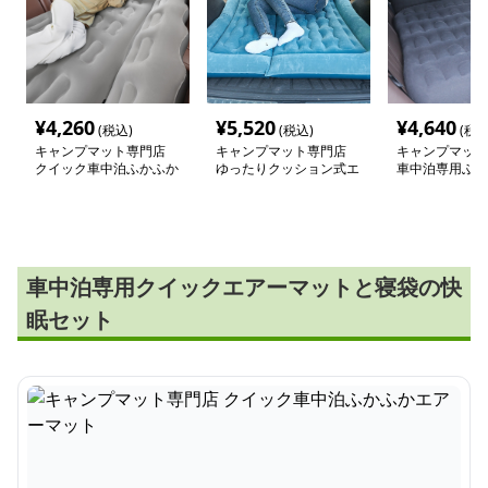
¥
4,260
¥
5,520
¥
4,640
(税込)
(税込)
(税込
キャンプマット専門店
キャンプマット専門店
キャンプマット
クイック車中泊ふかふか
ゆったりクッション式エ
車中泊専用ふか
エアーマット
アーベッド 車中泊専用
エアーマット
マット
車中泊専用クイックエアーマットと寝袋の快
眠セット