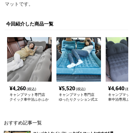
マットです。
今回紹介した商品一覧
¥
4,260
¥
5,520
¥
4,640
(税込)
(税込)
(税込
キャンプマット専門店
キャンプマット専門店
キャンプマット
クイック車中泊ふかふか
ゆったりクッション式エ
車中泊専用ふか
エアーマット
アーベッド 車中泊専用
エアーマット
マット
おすすめ記事一覧