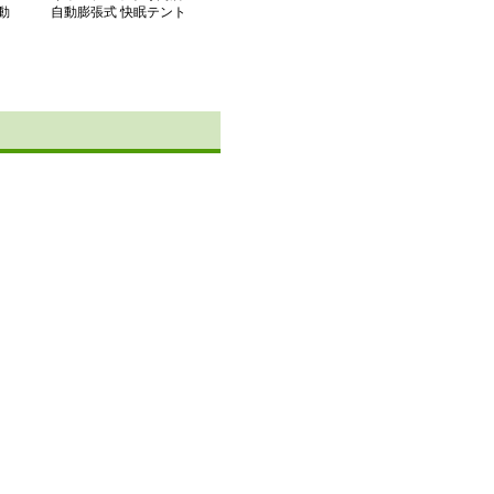
動
自動膨張式 快眠テント
マット