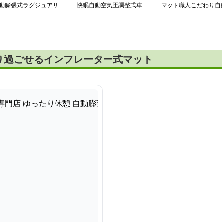
動膨張式ラグジュアリ
快眠自動空気圧調整式車
マット職人こだわり自
 テントマット
中泊マット
膨張キャンプマット
り過ごせるインフレーター式マット