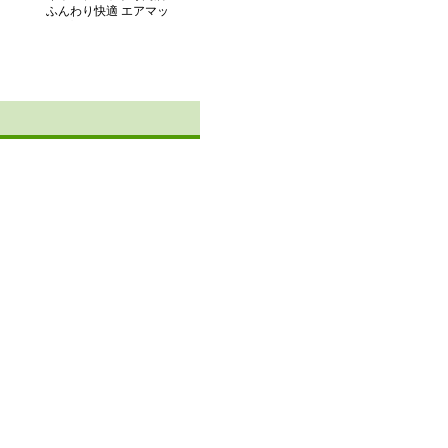
ふんわり快適 エアマッ
ト プレミアム