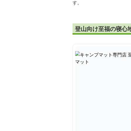
す。
登山向け至福の寝心