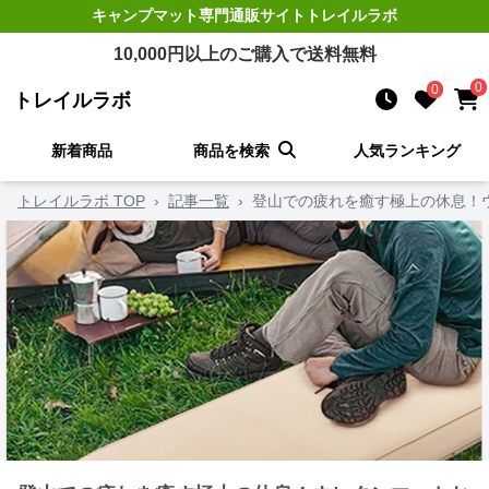
キャンプマット
専門通販サイト
トレイルラボ
10,000
円以上のご購入で送料無料
0
0
トレイルラボ
新着商品
商品を検索
人気ランキング
トレイルラボ TOP
›
記事一覧
›
登山での疲れを癒す極上の休息！