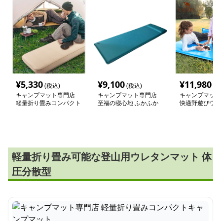
¥
5,330
¥
9,100
¥
11,980
(税込)
(税込)
(税
キャンプマット専門店
キャンプマット専門店
キャンプマット
軽量折り畳みコンパクト
至福の寝心地 ふかふか
快適野遊びウレ
キャンプマット
高反発マット
ト
軽量折り畳み可能な登山用ウレタンマット 体
圧分散型