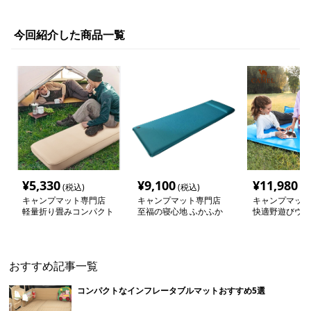
今回紹介した商品一覧
¥
5,330
¥
9,100
¥
11,980
(税込)
(税込)
(税
キャンプマット専門店
キャンプマット専門店
キャンプマット
軽量折り畳みコンパクト
至福の寝心地 ふかふか
快適野遊びウレ
キャンプマット
高反発マット
ト
おすすめ記事一覧
コンパクトなインフレータブルマットおすすめ5選