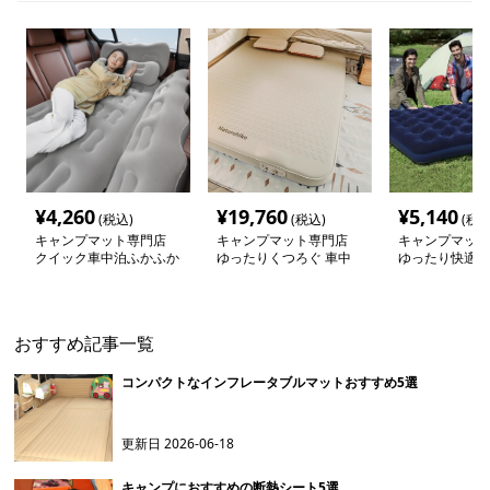
¥
4,260
¥
19,760
¥
5,140
(税込)
(税込)
(税込
キャンプマット専門店
キャンプマット専門店
キャンプマット
クイック車中泊ふかふか
ゆったりくつろぐ 車中
ゆったり快適 
エアーマット
泊用エアマット
ャンプマット
おすすめ記事一覧
コンパクトなインフレータブルマットおすすめ5選
更新日
2026-06-18
キャンプにおすすめの断熱シート5選