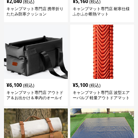
¥
2,040
¥
5,160
(税込)
(税込)
キャンプマット専門店 携帯折り
キャンプマット専門店 耐寒仕様
たたみ防寒クッション
ふかふか断熱マット
¥
6,100
¥
5,100
(税込)
(税込)
キャンプマット専門店 アウトド
キャンプマット専門店 波型エア
ア＆お出かけ＆車内のオールイ
ーバルブ 軽量アウトドアマット
ンワンハッピーゲイジ