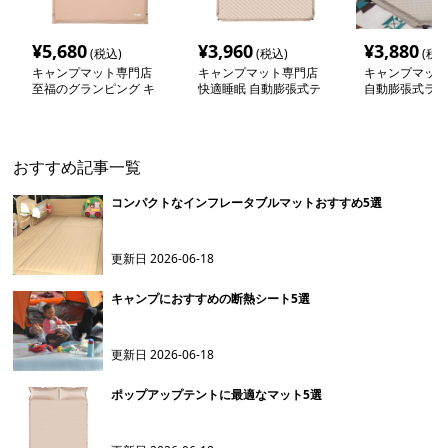
¥
5,680
¥
3,960
¥
3,880
(税込)
(税込)
(税込
キャンプマット専門店
キャンプマット専門店
キャンプマット
至福のグランピング キ
快適睡眠 自動膨張式テ
自動膨張式ラグ
ャンプマット
ントマット
ー テントマッ
おすすめ記事一覧
コンパクトなインフレータブルマットおすすめ5選
更新日
2026-06-18
キャンプにおすすめの断熱シート5選
更新日
2026-06-18
ポップアップテントに最適なマット5選