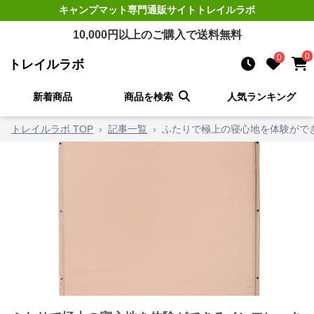
キャンプマット
専門通販サイト
トレイルラボ
10,000
円以上のご購入で送料無料
0
0
トレイルラボ
新着商品
商品を検索
人気ランキング
トレイルラボ TOP
›
記事一覧
›
ふたりで極上の寝心地を体験ができ