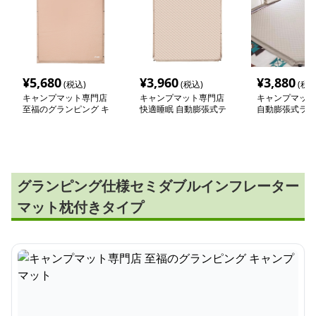
¥
5,680
¥
3,960
¥
3,880
(税込)
(税込)
(税込
キャンプマット専門店
キャンプマット専門店
キャンプマット
至福のグランピング キ
快適睡眠 自動膨張式テ
自動膨張式ラグ
ャンプマット
ントマット
ー テントマッ
グランピング仕様セミダブルインフレーター
マット枕付きタイプ